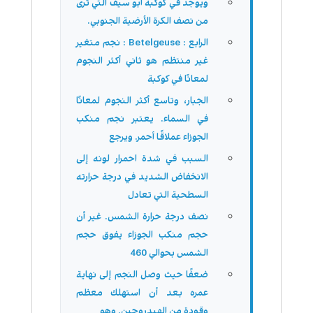
ويوجد في كوكبة أبو سيف التي ترى
من نصف الكرة الأرضية الجنوبي.
الرابع : Betelgeuse : نجم متغير
غير منتظم هو ثاني أكثر النجوم
لمعانًا في كوكبة
الجبار، وتاسع أكثر النجوم لمعانًا
في السماء. يعتبر نجم منكب
الجوزاء عملاقًا أحمر. ويرجع
السبب في شدة احمرار لونه إلى
الانخفاض الشديد في درجة حرارته
السطحية التي تعادل
نصف درجة حرارة الشمس. غير أن
حجم منكب الجوزاء يفوق حجم
الشمس بحوالي 460
ضعفًا حيث وصل النجم إلى نهاية
عمره بعد أن استهلك معظم
وقودة من الهيدروجين. وهو