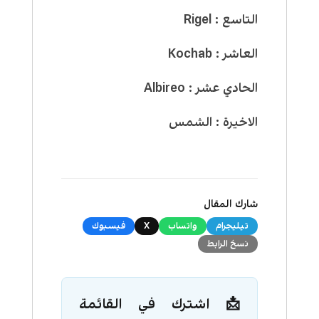
التاسع : Rigel
العاشر : Kochab
الحادي عشر : Albireo
الاخيرة : الشمس
شارك المقال
تيليجرام
واتساب
X
فيسبوك
نسخ الرابط
📩 اشترك في القائمة