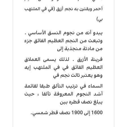
أحمر ويقترن به نجم أزرق (في في الملتهب
بي)
يبدو أنه من نجوم النسق الأساسي .
وتبعث من النجم العظيم الفائق جزء
من مادتة منجذبة إلى
قرينة الأزرق . لذلك يسمى العملاق
العظيم الفائق في في الملتهب إيه
وهو يعتبر ثالث نجم في
السماء في ترتيب التألق طبقا لقائمة
أشد النجوم المعروفة تألقا ، حيث
يبلغ نصف قطره بين
1600 إلى 1900 نصف قطر شمسي.