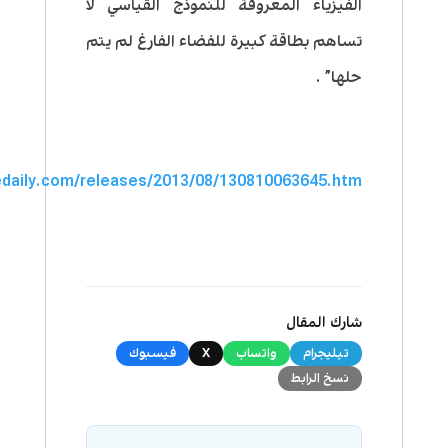
الفيزياء المعروفة للنموذج القياسي لا
تساهم بطاقة كبيرة للفضاء الفارغ لم يتم
حلها” .
edaily.com/releases/2013/08/130810063645.htm
شارك المقال
تيليجرام
واتساب
X
فيسبوك
نسخ الرابط