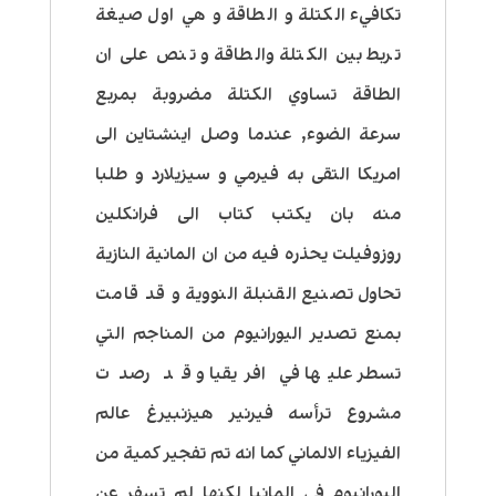
تكافيء الكتلة و الطاقة و هي اول صيغة
تربط بين الكتلة والطاقة و تنص على ان
الطاقة تساوي الكتلة مضروبة بمربع
سرعة الضوء, عندما وصل اينشتاين الى
امريكا التقى به فيرمي و سيزيلارد و طلبا
منه بان يكتب كتاب الى فرانكلين
روزوفيلت يحذره فيه من ان المانية النازية
تحاول تصنيع القنبلة النووية و قد قامت
بمنع تصدير اليورانيوم من المناجم التي
تسطر عليها في افريقيا و قد رصدت
مشروع ترأسه فيرنير هيزنبيرغ عالم
الفيزياء الالماني كما انه تم تفجير كمية من
اليورانيوم في المانيا لكنها لم تسفر عن