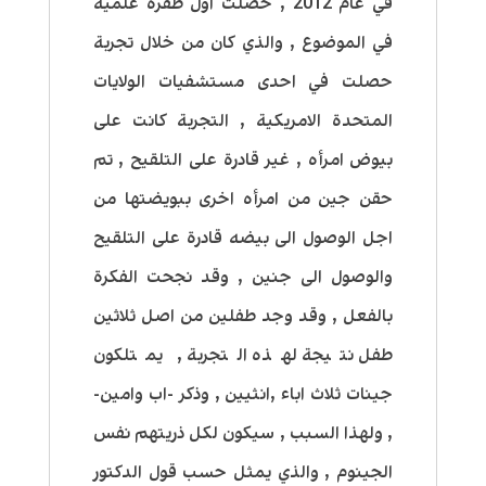
في عام 2012 , حصلت اول طفره علمية
في الموضوع , والذي كان من خلال تجربة
حصلت في احدى مستشفيات الولايات
المتحدة الامريكية , التجربة كانت على
بيوض امرأه , غير قادرة على التلقيح , تم
حقن جين من امرأه اخرى ببويضتها من
اجل الوصول الى بيضه قادرة على التلقيح
والوصول الى جنين , وقد نجحت الفكرة
بالفعل , وقد وجد طفلين من اصل ثلاثين
طفل نتيجة لهذه التجربة , يمتلكون
جينات ثلاث اباء ,انثيين , وذكر -اب وامين-
, ولهذا السبب , سيكون لكل ذريتهم نفس
الجينوم , والذي يمثل حسب قول الدكتور