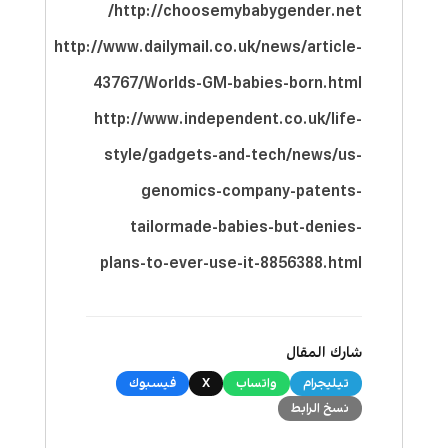
http://choosemybabygender.net/
http://www.dailymail.co.uk/news/article-
43767/Worlds-GM-babies-born.html
http://www.independent.co.uk/life-
style/gadgets-and-tech/news/us-
genomics-company-patents-
tailormade-babies-but-denies-
plans-to-ever-use-it-8856388.html
شارك المقال
تيليجرام
واتساب
X
فيسبوك
نسخ الرابط