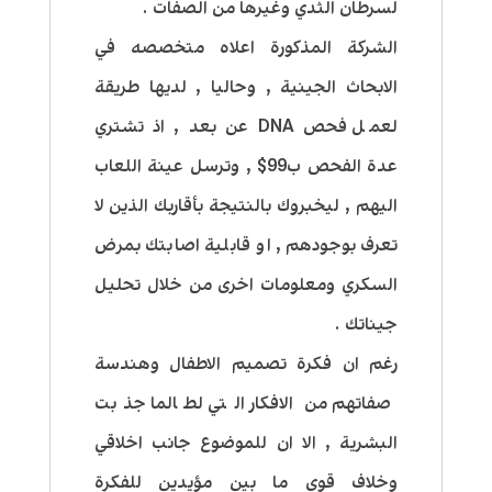
لسرطان الثدي وغيرها من الصفات .
الشركة المذكورة اعلاه متخصصه في
الابحاث الجينية , وحاليا , لديها طريقة
لعمل فحص DNA عن بعد , اذ تشتري
عدة الفحص ب99$ , وترسل عينة اللعاب
اليهم , ليخبروك بالنتيجة بأقاربك الذين لا
تعرف بوجودهم , او قابلية اصابتك بمرض
السكري ومعلومات اخرى من خلال تحليل
جيناتك .
رغم ان فكرة تصميم الاطفال وهندسة
صفاتهم من الافكار التي لطالما جذبت
البشرية , الا ان للموضوع جانب اخلاقي
وخلاف قوي ما بين مؤيدين للفكرة