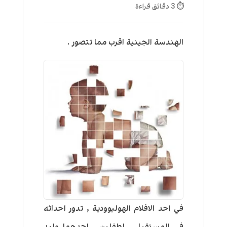
⏱ 3 دقائق قراءة
الهندسة الجينية اقرب مما تتصور .
في احد الافلام الهوليوودية , تدور احداثه
في المستقبل , لطفلين , احدهما وليد