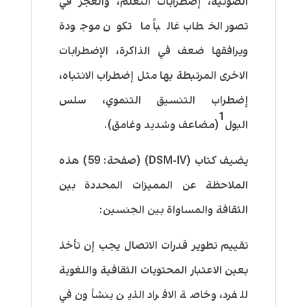
الصوتية، إضطرابات التعلم، والعجز في
تصور الخطاب غالباً ما تكون موجودة
ويرافقها ضعف في الذاكرة، الإضطرابات
الاخرى المرتبطة بها مثل إضطراب الانتباه،
إضطراب التنسيق التنموي، سلس
1
البول
(مضاعف وشديد وغامق).
يضيف كتاب (
DSM-IV
) (صفحة: 59) هذه
الملاحظة عن المميزات المحددة بين
الثقافة والمساواة بين الجنسين:
تقييم تطوير قدرات الاتصال يجب إن تأخذ
بعين الاعتبار المحتويات الثقافية واللغوية
للفرد، وخاصة الافراد الذين ينشأون في