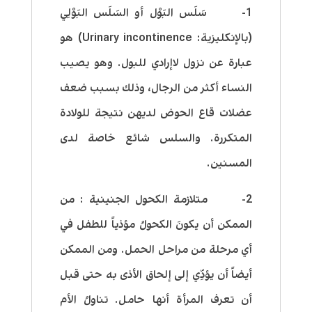
1- سَلَس البَوْل أو السَلَس البَوْلِي
(بالإنكليزية: Urinary incontinence) هو
عبارة عن نزول لاإرادي للبول. وهو يصيب
النساء أكثر من الرجال، وذلك بسبب ضعف
عضلات قاع الحوض لديهن نتيجة للولادة
المتكررة. والسلس شائع خاصة لدى
المسنين.
2- متلازمة الكحول الجنينية : من
الممكن أن يكونَ الكحولُ مؤذياً للطفل في
أي مرحلة من مراحل الحمل. ومن الممكن
أيضاً أن يؤدِّي إلى إلحاق الأذى به حتى قبل
أن تعرف المرأة أنها حامل. تناولُ الأم