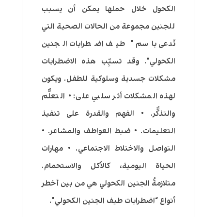
الكحول خلال حملها يمكن أن يسبب
للجنين مجموعة من الحالات الصحية التي
تُدعى باسم ” طيف اضطرابات الجنين
الكحولي”. وقد تسبِّب هذه الاضطرابات
مشكلات جسدية وسلوكية للطفل. ويكون
لهذه المشكلات أثر سلبي على: • التعلُّم
والتذكُّر. • الفهم والقدرة على تنفيذ
التعليمات. • ضبط العواطف والمشاعر. •
التواصل والاختلاط الاجتماعي. • مهارات
الحياة اليومية، كالأكل والاستحمام.
متلازمةُ الجنين الكحولي هي من بين أخطر
أنواع “اضطرابات طيف الجنين الكحولي”.