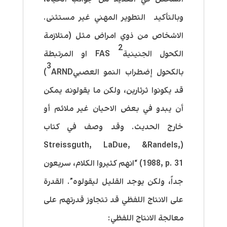
وبالتأكيد التطوير المهني غير مستثنى.
الاشخاص من ذوي امراض مثل (متلازمة
2
الكحول الجنينيةFAS
او المرتبطة
3
بالكحول إضطراب النمو العصبي
ARND)
قد يكونوا ثرثارين، ولكن ما يقولونه يمكن
أن يبدو في بعض الاحيان غير ملائم أو
خارج الحديث. وقد وصف في كتاب
(Streissguth, LaDue, &Randels,
1988, p. 31) “انهم كثيروا الكلام، سريعون
جداً، ولكن يوجد القليل ليقولوه”. القدرة
على الانتاج اللفظي قد تتجاوز قدرتهم على
معالجة الانتاج اللفظي: