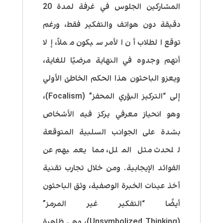
المشاركين الجلوس في غرفة لمدة 20
دقيقة دون هواتف والتفكير فقط، ورغم
توقع الطلاب أن الأمر سيكون مملاً، إلا
أنهم وجدوه في النهاية مرضيًا للغاية،
ويعزو الباحثون هذا الحكم الخاطئ الأولي
إلى “التركيز البؤري المحفز” (Focalism)،
وهو انحياز معرفي يركز فيه الأشخاص
بشدة على الجوانب السلبية المتوقعة
للحدث مثل الملل، مما يعميهم عن
الفوائد الإيجابية. ومن خلال تجارب تقنية
أخذ عينات الخبرة الوصفية، وثق الباحثون
أيضًا “التفكير غير المرمز”
(Unsymbolized Thinking)، وهي ظاهرة