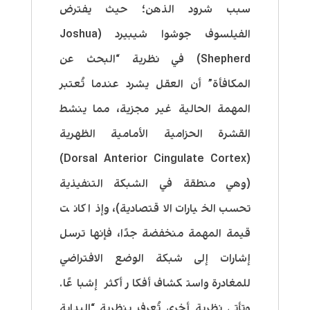
سبب شرود الذهن؛ حيث يفترض
الفيلسوف جوشوا شيبيرد (Joshua
Shepherd) في نظرية “البحث عن
المكافأة” أن العقل يشرد عندما تُعتبر
المهمة الحالية غير مجزية، مما ينشط
القشرة الحزامية الأمامية الظهرية
(Dorsal Anterior Cingulate Cortex)
(وهي منطقة في الشبكة التنفيذية
تحسب الخيارات الاقتصادية)، وإذا كانت
قيمة المهمة منخفضة جدًا، فإنها ترسل
إشارات إلى شبكة الوضع الافتراضي
للمغادرة واستكشاف أفكار أكثر إشباعًا.
وتأتي نظرية أخرى تُعرف بنظرية “البداية