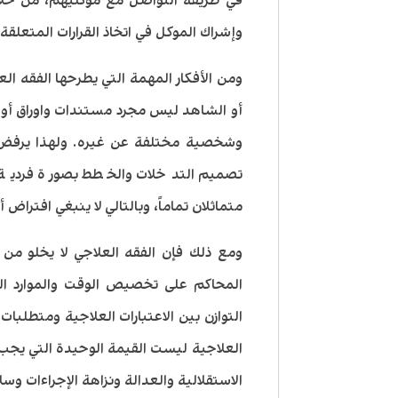
في طريقة التواصل مع موكليهم، من خلال 
وإشراك الموكل في اتخاذ القرارات المتعلقة
ومن الأفكار المهمة التي يطرحها الفقه الع
أو الشاهد ليس مجرد مستندات واوراق أو 
وشخصية مختلفة عن غيره. ولهذا يرفض ال
تصميم التدخلات والخطط بصورة فردي
متماثلان تماماً، وبالتالي لا ينبغي افترا
ومع ذلك فإن الفقه العلاجي لا يخلو م
المحاكم على تخصيص الوقت والموارد ال
التوازن بين الاعتبارات العلاجية ومتطلبات
العلاجية ليست القيمة الوحيدة التي يجب 
الاستقلالية والعدالة ونزاهة الإجراءات وس