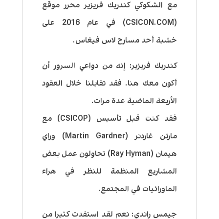
مع الشكوكي كندريك فريزير محرر موقع
(CSICON.COM) في عام 2016 على
خشبة أحد مسارح لاس فيغاس.
كندريك فريزير:
إنه من دواعي السرور أن
أكون معك هنا. فقد تقابلنا خلال العقود
الأربعة الماضية عدة مرات.
فقد كنت قبل تأسيس (CSICOP) مع
مارتن غاردنر (Martin Gardner) وراي
هيمان (Ray Hyman) تحاولون عمل بعض
المشاريع المنظمة للنظر في هراء
الماورائيات في المجتمع.
جيمس راندي:
نعم لقد استفدت كثيرا من