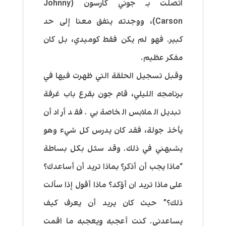
اتصلت بـ جوني كارسون (Johnny
Carson)، ووجدته يتفق معنا إلى حد
كبير. فهو لم يكن فقط كوميدي، بل كان
مفكر عظيم.
وقبل تسجيل الحلقة التي ظهرت فيها في
برنامجه الليلي، قام جون بقرع باب غرفة
تبديل الملابس الخاصة بي. فقد أراد أن
يأخذ جولة، فقد كان يدرس كل شيء وهو
يشبهني في ذلك. وقد سئل بكل بساطة
“ماذا يجب أن أذكر؟ بماذا تريد أن أساعدك؟
على ماذا تريد ان أؤكد؟ ماذا أقول إذا سألت
ذلك؟” حيث كان يريد أن يعرف كيف
يساعدني. كنت أعجبه ويعجبه ما اقمت