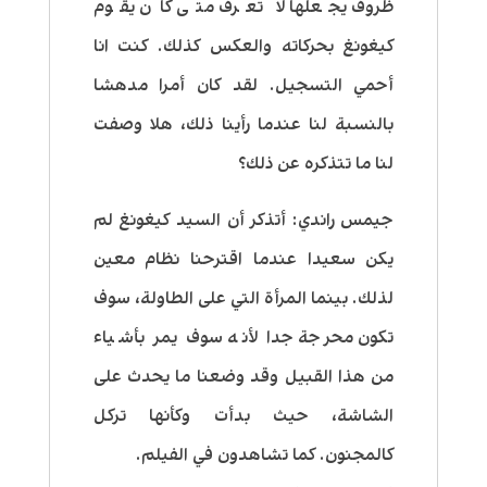
ظروف يجعلها لا تعرف متى كان يقوم
كيغونغ بحركاته والعكس كذلك. كنت انا
أحمي التسجيل. لقد كان أمرا مدهشا
بالنسبة لنا عندما رأينا ذلك، هلا وصفت
لنا ما تتذكره عن ذلك؟
جيمس راندي:
أتذكر أن السيد كيغونغ لم
يكن سعيدا عندما اقترحنا نظام معين
لذلك. بينما المرأة التي على الطاولة، سوف
تكون محرجة جدا لأنه سوف يمر بأشياء
من هذا القبيل وقد وضعنا ما يحدث على
الشاشة، حيث بدأت وكأنها تركل
كالمجنون. كما تشاهدون في الفيلم.