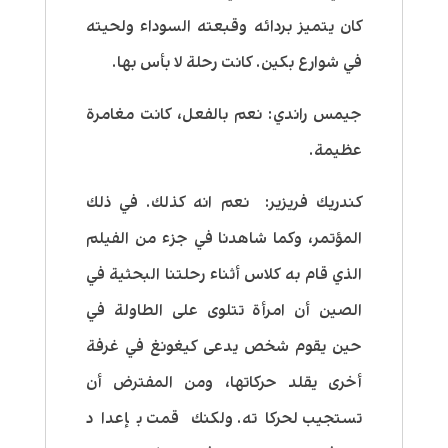
كان يتميز بردائه وقبعته السوداء ولحيته
في شوارع بكين. كانت رحلة لا بأس بها.
جيمس راندي:
نعم بالفعل، كانت مغامرة
عظيمة.
كندريك فريزير:
نعم انه كذلك. في ذلك
المؤتمر، وكما شاهدنا في جزء من الفيلم
الذي قام به كلاس أثناء رحلتنا البحثية في
الصين أن امرأة تتلوى على الطاولة في
حين يقوم شخص يدعى كيغونغ في غرفة
أخرى يقلد حركاتها، ومن المفترض أن
تستجيب لحركاته. ولكنك قمت بإعداد