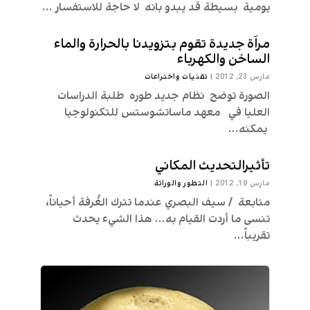
يومية بسيطة قد يبدو بانه لا حاجة للاستفسار ...
مراَة جديدة تقوم بتزويدنا بالحرارة والماء
الساخن والكهرباء
مارس 23, 2012
|
تقنیات واختراعات
الصورة توضح نظام جديد طوره طلبة الدراسات
العليا في معهد ماساتشوستس للتكنولوجيا
يمكنه...
تأثيرالتحديث المكاني
مارس 19, 2012
|
التطور والوراثة
متابعة / سيف البصري عندما تترك الغُرفة أحياناً،
تنسى ما أردت القيام به... هذا الشيء يحدث
تقريباً...