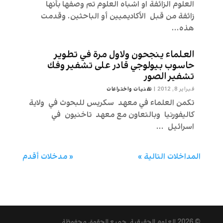
العلوم الزائفة او اشباه العلوم تم وصفها بأنها
زائفة من قبل الأكاديميين أو الباحثين. وقدمت
هذه...
العلماء ينجحون ولاول مرة في تطوير
حاسوب بيولوجي قادر على تشفير وفك
تشفير الصور
فبراير 8, 2012
|
تقنیات واختراعات
تكمن العلماء في معهد سكريس للبحوث في ولاية
كاليفورنيا وبالتعاون مع معهد تاخنيون في
اسرائيل ...
المداخلات التالية »
« مدخلات أقدم
© 2026
العلوم الحقيقية
. جميع الحقوق محفوظة.