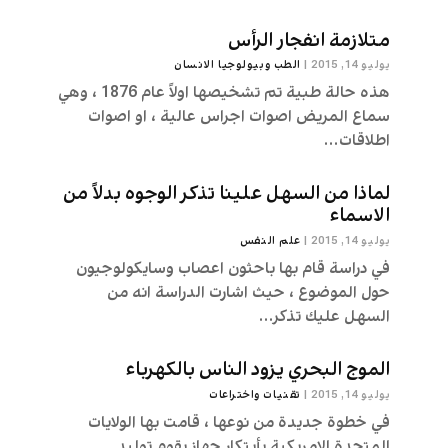
متلازمة انفجار الرأس
يوليو 14, 2015
|
الطب وبيولوجيا الانسان
هذه حالة طبية تم تشخيصها اولاً عام 1876 ، وهي
سماع المريض اصوات اجراس عالية ، او اصوات
اطلاقات...
لماذا من السهل علينا تذكر الوجوه بدلاً من
الاسماء
يوليو 14, 2015
|
علم النفس
في دراسة قام بها باحثون اعصاب وسايكولوجيون
حول الموضوع ، حيث اشارت الدراسة انه من
السهل عليك تذكر...
الموج البحري يزود الناس بالكهرباء
يوليو 14, 2015
|
تقنیات واختراعات
في خطوة جديدة من نوعها ، قامت بها الولايات
المتحدة الامريكية بأبتكار جهاز يقوم توليد