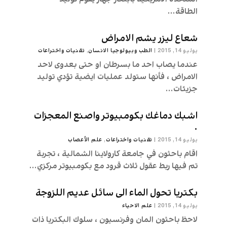
الطاقة...
شعاع ليزر يشم الامراض
يوليو 14, 2015
|
الطب وبيولوجيا الانسان
,
تقنیات واختراعات
عندما يصاب احد ما بسرطان او حتى بعدوى لاحد
الامراض ، فأنها ستولد عمليات ايضية تؤدي توليد
جزيئات...
اشبك دماغك بكومبيوتر واصنع المعجزات
.
يوليو 14, 2015
|
تقنیات واختراعات
,
علم الأعصاب
اقام باحثون في جامعة كارولاينا الشمالية ، تجربة
تم فيها ربط عقول ثلاث قرود مع بكومبيوتر مركزي...
بكتريا تحول الماء الى سائل عديم اللزوجة
يوليو 14, 2015
|
علم الاحیاء
لاحظ باحثون المان وفرنسيون ، سلوك البكتريا ذات