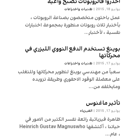
أحذروا فالروبوتات تصبح واعية
يوليو 18, 2015
|
تقنیات واختراعات
عمل باحثون متخصصون بصناعة الروبوتات ،
بأختبار ثلاث روبوتات متطورة بمجموعة اختبارات
نفسية ، لأختبار...
بوينغ تستخدم الدفع النووي الليزري في
محركاتها
يوليو 17, 2015
|
تقنیات واختراعات
سعياً من مهندسي بوينغ لتطوير محركاتها وللتغلب
على معضلة الوقود الاحفوري وطريقة تزويده
ومايخلفه من...
تأثير ماغنوس
يوليو 17, 2015
|
الفيزياء
ظاهرة فيزيائية رائعة تفسر الكثير من الامور في
حياتنا ، أكتشفها Heinrich Gustav Magnuswho
، عام...