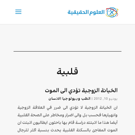
قلبية
الخيانة الزوجية تؤدي الی الموت
الطب وبيولوجيا الانسان
يونيو 10, 2012
|
ان الخیانة الزوجیة لا تؤدي الی ضرر في العلاقة الزوجیة
وانهیارها فحسب بل والی اضرار ومخاطر علی الصحة القلبیة
أیضا هذا ما اثبتته دراسة قام بها باحثون ایطالیون اثبتت ان
الموت المفاجئ بالسكتة القلبیة یحدث بنسبة اكثر للرجال