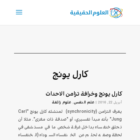
كارل يونج
كارل يونج وخرافة تزامن الاحداث
علم النفس
علوم زائفة
أبريل 22, 2016
|
,
يعرف التزامن (synchronicity) لمنشئه كارل يونج "Carl
Jung" بأنه مبدأ تفسيري، أو "صدفة ذات مغزى". مثلا أن
تحلق خنفساء بداخل غرفة شخص ما في مستشفى في
لحظة وصفه لحلم عن الخنفساء السوداء (الخنفساء