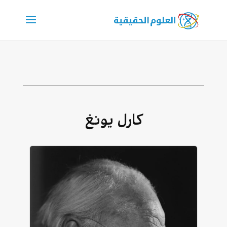
كارل يونغ