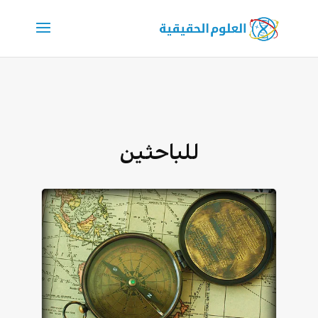
للباحثين