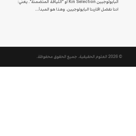
البايولوجيين Kin Selection او "اللياقة المتضمنة". يعني:
اننا نفضل اقاربنا البايولوجيين. وهذا هو المبدأ...
© 2026
العلوم الحقيقية
. جميع الحقوق محفوظة.