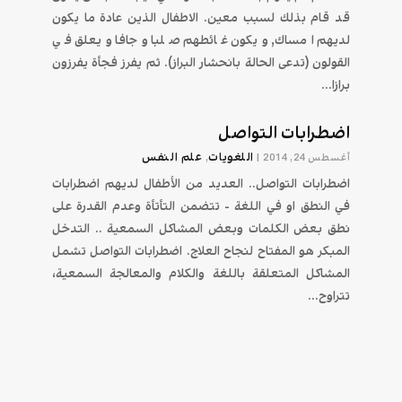
قد قام بذلك لسبب معين. الاطفال الذين عادة ما يكون
لديهم امساك, ويكون غائطهم صلبا وجافا ويعلق في
القولون (تدعى الحالة بانحشار البراز). ثم يفرز فجأة يفرزون
برازا...
اضطرابات التواصل
اللغويات
علم النفس
أغسطس 24, 2014
|
,
اضطرابات التواصل.. العديد من الأطفال لديهم اضطرابات
في النطق او في اللغة - تتضمن التأتأة وعدم القدرة على
نطق بعض الكلمات وبعض المشاكل السمعية .. التدخل
المبكر هو المفتاح لنجاح العلاج. اضطرابات التواصل تشمل
المشاكل المتعلقة باللغة والكلام والمعالجة السمعية،
تتراوح...