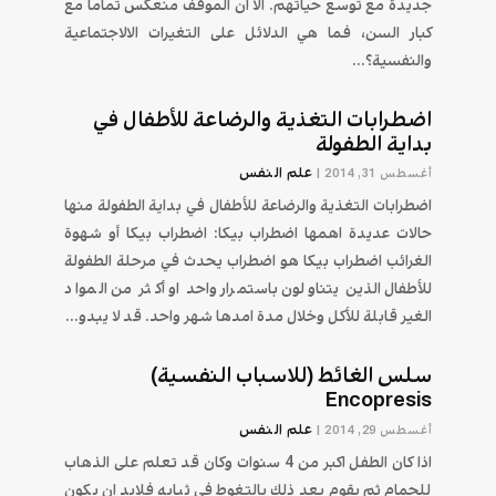
جديدة مع توسع حياتهم. الا ان الموقف منعكس تماما مع
كبار السن، فما هي الدلائل على التغيرات الالاجتماعية
والنفسية؟...
اضطرابات التغذية والرضاعة للأطفال في
بداية الطفولة
علم النفس
أغسطس 31, 2014
|
اضطرابات التغذية والرضاعة للأطفال في بداية الطفولة منها
حالات عديدة اهمها اضطراب بيكا: اضطراب بيكا أو شهوة
الغرائب اضطراب بيكا هو اضطراب يحدث في مرحلة الطفولة
للأطفال الذين يتناولون باستمرار واحد او أكثر من المواد
الغير قابلة للأكل وخلال مدة امدها شهر واحد. قد لا يبدو...
سلس الغائط (للاسباب النفسية)
Encopresis
علم النفس
أغسطس 29, 2014
|
اذا كان الطفل اكبر من 4 سنوات وكان قد تعلم على الذهاب
للحمام ثم يقوم بعد ذلك بالتغوط في ثيابه فلابد ان يكون