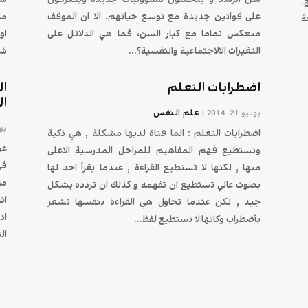
.
على قوانين جديدة مع توسع حياتهم. الا ان الموقف
مر
ة
منعكس تماما مع كبار السن، فما هي الدلائل على
او
التغيرات الالاجتماعية والنفسية؟...
شه
اضطرابات التعلم
ال
ال
علم النفس
يوليو 21, 2014
|
يونيو
اضطرابات التعلم : الما فتاة لديها مشكلة , هي ذكية
عر
وتستطيع فهم المفاهيم للمراحل المدرسية الاعلى
في
منها , لكنها لا تستطيع القراءة , عندما يقرأ احد لها
مج
بصوت عالي تستطيع ان تفهمه و كذلك ان تردده بشكل
ان
جيد , لكن عندما تحاول هي القراءة بنفسها تشعر
اد
بأضطراب وكانها لا تستطيع لفظ...
ال