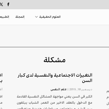
العلوم الحقيقية
المجلة
الطبيع
مشكلة
التغيرات الاجتماعية والنفسية لدى كبار
اض
السن
بد
علم النفس
ديسمبر 18, 2015
|
أغس
م
الكبر في السن يعني مواجهة المشاكل النفسية القادمة
اض
م
مع الدخول بالعقد الاخير من العمر. الشباب يبلغون
من
ل
سن الرشد و يتحملون مسؤوليات جديدة ويتعرفون
شه