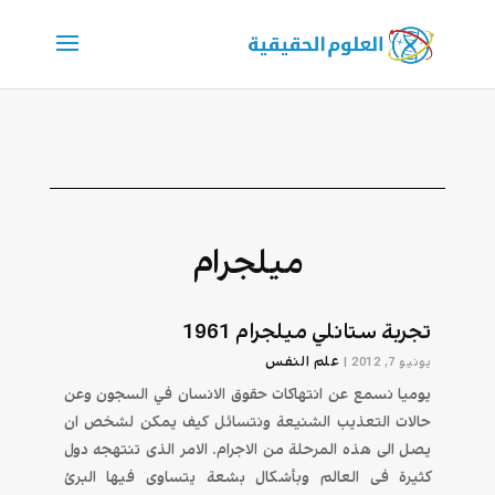
میلجرام
تجربة ستانلي میلجرام 1961
علم النفس
يونيو 7, 2012
|
یومیا نسمع عن انتهاكات حقوق الانسان في السجون وعن
حالات التعذیب الشنیعة ونتسائل كیف یمكن لشخص ان
یصل الی هذه المرحلة من الاجرام. الامر الذی تنتهجه دول
كثیرة فی العالم وبأشكال بشعة یتساوی فیها البرئ