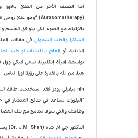
أما الصنف الآخر من العلاج بالاورا ويُ
(Aurasomatherapy) “وهو ع
بالارتباط مع الضوء لكي يتوافق الجسم وا
الشاكرا والطب الشمولي
في مقالات العلوم
الذبذبة أو
العلاج بالذبذبات او طب الطا
بواسطة امرأة إنكليزية تدعى فيكي وول (
هبة من الله بالقدرة على رؤية اورا الناس.
hlh بيفرلي رودز فقد استخدمت طاقة الب
“البلورات تساعد في نتائج الانتشار في حق
وطاقتك والتي سوف تندمج مع تلك العصا ف
الدكتور جي ام شاه (
Dr. J.M. Shah
) یست