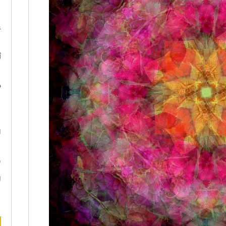
ا
ع
أ
د
ه
ا
ن
ا