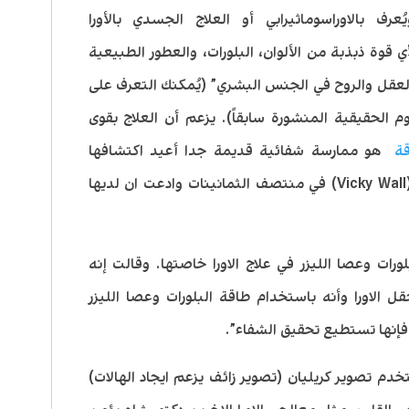
عرف بالاوراسوماثيرابي أو العلاج الجسدي بالأورا
لاج روحي لأي قوة ذبذبة من الألوان، البلورات، والعطور الطبيعية
لعقل والروح في الجنس البشري” (يُمكنك التعرف على
 الحقيقية المنشورة سابقاً). يزعم أن العلاج بقوى
قة
هو ممارسة شفائية قديمة جدا أعيد اكتشافها
Vicky Wall
) في منتصف الثمانينات وادعت ان لديها
لورات وعصا الليزر في علاج الاورا خاصتها. وقالت إنه
ل الاورا وأنه باستخدام طاقة البلورات وعصا الليزر
إنها تستطيع تحقيق الشفاء”.
خدم تصویر كریلیان (تصویر زائف یزعم ایجاد الهالات)