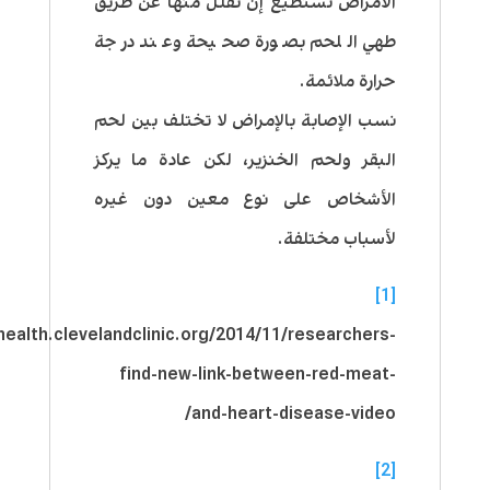
الأمراض نستطيع إن نقلل منها عن طريق
طهي اللحم بصورة صحيحة وعند درجة
حرارة ملائمة.
نسب الإصابة بالإمراض لا تختلف بين لحم
البقر ولحم الخنزير، لكن عادة ما يركز
الأشخاص على نوع معين دون غيره
لأسباب مختلفة.
[1]
health.clevelandclinic.org/2014/11/researchers-
find-new-link-between-red-meat-
and-heart-disease-video/
[2]