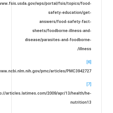
/www.fsis.usda.gov/wps/portal/fsis/topics/food-
safety-education/get-
answers/food-safety-fact-
sheets/foodborne-illness-and-
disease/parasites-and-foodborne-
illness/
[6]
www.ncbi.nlm.nih.gov/pmc/articles/PMC3942727/
[7]
p://articles.latimes.com/2009/apr/13/health/he-
nutrition13