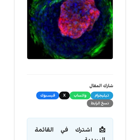
شارك المقال
تيليجرام
واتساب
X
فيسبوك
نسخ الرابط
📩 اشترك في القائمة
البريدية