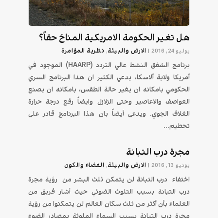
هل تغير الحكومة الامريكية المناخ حقاً؟
الارض والبيئة
نظرية المؤامرة
يوليو 24, 2016
|
,
برنامج الشفق النشط عالي التردد (HAARP) الموجود في
أمريكا ولاية ألاسكا، يدعي الكثير ان هذا البرنامج السري
الحكومي بامكانه ان يغير حالة الطقس، بامكانه ان يصنع
العواصف والاعاصير وحتى الزلازل وايضاً رفع درجة حرارة
الغلاف الجوي. ويدعى أيضاً بان هذا البرنامج قادر على
تحطيم...
مجرة درب التبانة
الارض والبيئة
الفضاء والكون
يونيو 13, 2016
|
,
اختفاء درب التبانة لن يتمكن ثلث البشر من رؤية مجرة
درب التبانة بسبب التلوث الضوئي حيث أشار فريق من
العلماء بأن أكثر من ثلث سكان العالم لن يتمكنوا من رؤية
مجرة درب التبانة بسبب السماء الملوثة بمصادر الضوء