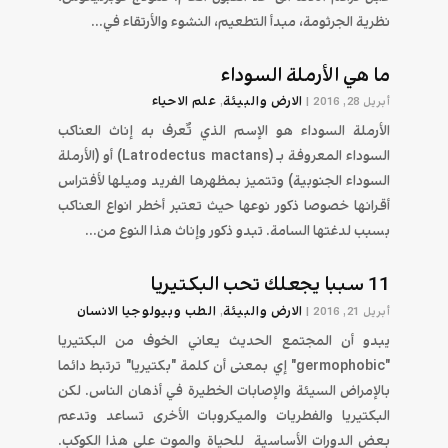
نظرية الجرثومة، مبدأ التطعيم، النشوء والأرتقاء في...
ما هي الأرملة السوداء
الارض والبيئة
علم الاحیاء
أبريل 28, 2016
|
,
الأرملة السوداء هو الإسم الذي تٌعرف به إناث العناكب
السوداء المعروفة بـ (Latrodectus mactans) أو (الأرملة
السوداء الجنوبية) وتتميز بمظهرها الفريد وميلها لأفتراس
أقرانها خصوصا ذكور نوعها حيث تعتبر أخطر انواع العناكب
بسبب لدغتها السامة. تبدو ذكور وإناث هذا النوع من...
11 سببا يجعلك تحب البكتيريا
الارض والبيئة
الطب وبيولوجيا الانسان
أبريل 21, 2016
|
,
يبدو أن المجتمع الحديث يعاني الخوف من البكتيريا
"germophobic" إي بمعنى أن كلمة "بكتيريا" ترتبط دائما
بالإمراض السيئة والإصابات الخطيرة في أذهان الناس. لكن
البكتيريا والفطريات والميكروبات الأخرى تساعد وتدعم
بعض الدورات الأساسية للحياة والموت على هذا الكوكب.