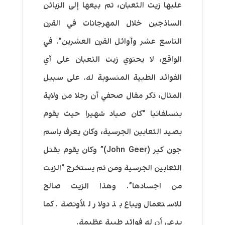
عليها زيت الثعبان، تم بيعها إلى الزبائن
الساذجين خلال المهرجانات في القرن
التاسع عشر وأوائل القرن العشرين”. في
الواقع، لا يحتوي زيت الثعبان على أي
الفوائد الطبية المنسوبة له. على سبيل
المثال، ذكر مقال صحفي أن رجلا من ولاية
بنسلفانيا “كان صياد شهيرا حيث يقوم
بصيد الثعابين الجرسية، وكان يعرف باسم
جون كير (John Geer)” وكان يقوم بقتل
الثعابين الجرسية ومن ثم يستخرج “الزيت
من اجسادها”. وهذا الزيت صالح
للاستعمال ويباع بذ دولار للأونصة. كما
يدعي أن له فوائد طبية عظيمة.