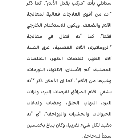
ستانلي بأنه “مركب يقتل الألم”. كما ذكر
“انه من أقوى العلاجات فعالية لمعالجة
الآلام والضعف. ويكون للاستخدام الخارجي
فقط”. كما أنه فعال في معالجة
“الروماتيزم، الآلام العصبية، عرق النسا،
آلام الظهر، تقلصات الظهر، التقلصات
العضلية، ألم الأسنان، الالتواء، التورمات،
وغيرها من الآلام”. كما ان الأعلان ذكر “أنه
يشفي الآلام المرافق لقرصات البرد، ونزلات
البرد، التهاب الحلق، وعضات ولدغات
الحيوانات والحشرات والزواحف”. أي أنه
مفيد لكل شيء تقريبا، وكان يباع بخمسين
سنتاً للزجاجة.