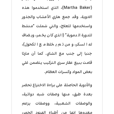
(Martha Baker)، الذي استخدموا هذه
الادوية. وقد جمع هاري الأعشاب والجذور
واستخدمها للعلاج، والتي شملت “منشط
للدورة الدموية” (الذي كان يخمر، ويضاف
له السكر، ومن ثم يخلط مع الكحول)،
جنبا إلى جنب مع الشاي. كما أن مارثا
قامت ببيع عقار سري التركيب يتضمن غلي
بعض المواد وكسرات العظام.
والأدوية الحاصلة على براءة الاختراع تحضر
بعدة طرق، منها وصفات شبه دوائية،
والوصفات الشعبية، ووصفات يزعم
معدوها انها من أطباء الهنود الحمر،