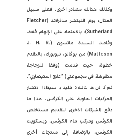
وكذلك هنالك مصادر اخرى. فعلى سبيل
المثال، يوم فليتشر ساذرلاند (Fletcher
Sutherland)، بالاعتماد على الإلهام فقط.
وقامت السيدة ماتسون (J. H. R.
Matteson) من بوفالو، نيويورك، بالتقدم
خطوة، حيث قدمت (وفقا للزجاجة
منقوشة في مجموعتي) “علاج استبصاري”.
ثم كان هنالك تقليد بسيط: انتشار
المركبات الحاوية على الكرفس. هذا ما
دفع الشركات الاخرى لتقديم مستخلص
الكرفس ومركب ماء الكرفس، وبسكويت
الكرفس، بالإضافة إلى منتجات أخرى