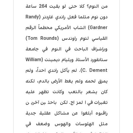
من النوم؟ كلا حتى لو بقيت 264 ساعة
دون نوم مثلما فعل راندي غاردنر (Randy
Gardner) الشاب الأمريكي محطماً الرقم
القياسي لتوم راوندس (Tom Rounds)
وبإشراف الباحث في النوم في جامعة
ستانفورد الأستاذ ويليام ديمينت (William
C. Dement). لم يأكل راندي احداً، ولم
يمزق لحمه ولم يغط الأرض بالدم، لكنه
كان يشعر بالتعب وكانت تظهر عليه
تغيرات في المزاج. لكن باحثين آخرين
راقبوه أبلغوا عن مشاكل عقلية جدية
مثل الهلوسات والهوس وضعف في