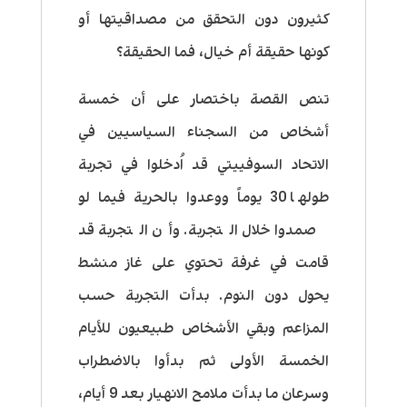
كثيرون دون التحقق من مصداقيتها أو
كونها حقيقة أم خيال، فما الحقيقة؟
تنص القصة باختصار على أن خمسة
أشخاص من السجناء السياسيين في
الاتحاد السوفييتي قد اُدخلوا في تجربة
طولها 30 يوماً ووعدوا بالحرية فيما لو
صمدوا خلال التجربة. وأن التجربة قد
قامت في غرفة تحتوي على غاز منشط
يحول دون النوم. بدأت التجربة حسب
المزاعم وبقي الأشخاص طبيعيون للأيام
الخمسة الأولى ثم بدأوا بالاضطراب
وسرعان ما بدأت ملامح الانهيار بعد 9 أيام،