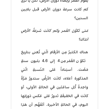
يقوم القمر بإبطاء دوران الأرض، لكن يا تُرى
كم كانت سرعة دوران الأرض قبل بلايين
السنين؟
مَتى تَكوَّنَ القَمر وكم كانَت سُرعةُ الأرضِ
آنذاك؟
هناك الكثيرُ مِن الأرقامِ الّتي تُعنى بتاريخ
تَكوّن القَمَر مِن 4 إلى 4.6 بليون سنةٍ
مَضَت. أستِناداً عَلى النّسبةِ الّتي
المذكورة أعلاه، كانَت الأرضُ ستدورُ مَرَّةً
واحِدةً كُل ساعَتَين في الحالةِ الأولى، أو
كانَت في الحَقيقَةِ تَدورُ عَلى عَكسِ دَورانِها
اليوم، في الحالةِ الأخيرة. أتَفَهَّم أن هَذِا