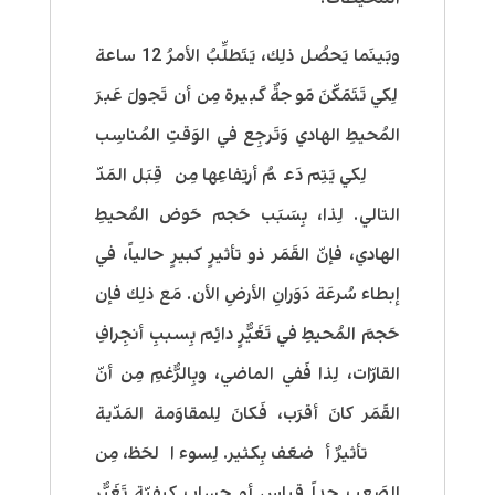
وبَينَما يَحصُل ذلِك، يَتَطلَّبُ الأمرُ 12 ساعة
لِكي تَتَمَكّنَ مَوجةٌ كَبيرة مِن أن تَجولَ عَبرَ
المُحيطِ الهادي وَتَرجِع في الوَقتِ المُناسِب
لِكي يَتِم دَعمُ أرتِفاعِها مِن قِبَل المَدّ
التالي. لِذا، بِسَبَب حَجم حَوض المُحيطِ
الهادي، فإنّ القَمَر ذو تأثيرٍ كبيرٍ حالياً، في
إبطاء سُرعَة دَوَرانِ الأرضِ الأن. مَع ذلِك فإن
حَجمَ المُحيطِ في تَغَيُّرٍ دائِم بِسببِ أنجِرافِ
القارّات، لِذا فَفي الماضي، وبِالرُّغمِ مِن أنّ
القَمَر كانَ أقرَب، فَكانَ لِلمقاوَمة المَدّية
تأثيرٌ أضعَف بِكثير. لِسوء الحَظ، مِن
الصَعبِ جِداً قياس أو حِساب كيفيّة تَغَيُّر