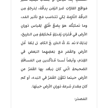
مَواقِع القارّاتِ عَبرَ الزَمَن بِدِقّة، لِدَرجَةٍ مِن
الدِقّة اللّازِمة لِكي تَتَناسَب مَع تأثير المَد،
وما نَمتَلِكُه هوَ بِضعُ طُرُقٍ لِقياس دَورانِ
الأرض في فَتَراتٍ زَمَنيّةٍ مُختَلِفةٍ مِن التاريخ،
لِذلِكَ لا نَمتَلكُ التاريخَ الكامِل لِتَفاعُلِ
الأرضِ والقَمَرِ مَع بَعضِهِما البَعضِ في
القِدَم، وأيضاً لَسنا مُتأكّدين مِن المَسافَةِ
الصَحيحةِ الّتي كانَ يَبعُد بِها القَمَرُ عنِ
الأرضِ حينَما تَكوَّنَ القَمَرُ في البَدء، أو كم
كانَ مِقدار سُرعة دَورانِ الأرضِ حينَها.
المَصدَر: