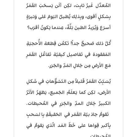
المُعدَّل غَيرُ ثابِت، لكِن ألَن يَسحَبَ القَمَرُ
بِشكلٍ أقوى، وبِذلِك يُطيلُ اليَومَ عَلى وَتيرَةٍ
أسرَع وَيُزيدُ الطينَ بَلَّةً، عِندما يَكونُ أقرَب؟
كُلَّ ذلك صَحيحٌ جداً! تَكمُن قِطعَة الأُحجيَةِ
المَفقودة في تَفاصيل كيفيّة تَفاعُلِ القَمَرِ
مَع الأرضِ مِن خِلالِ المَدِّ والجَزر.
يُسَبِّبُ القَمَرُ قَليلاً مِن التَشوُّهاتِ في شَكلِ
الأرض، لكِن كما يَعلَمُ الجَميع، يَظهَرُ الأثَرُ
الكبيرُ خِلالَ المدِّ والجَزرِ في المُحيطات.
تَقومُ جاذبيّة القَمَر في الحَقيقَةِ بِالسَحبِ
بِأكبر قِواها على خَطّ المَد الّذي يَقومُ في
المُحيطات.