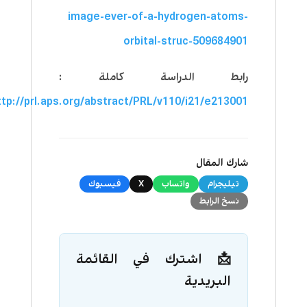
image-ever-of-a-hydrogen-atoms-
orbital-struc-509684901
رابط الدراسة كاملة :
ttp://prl.aps.org/abstract/PRL/v110/i21/e213001
شارك المقال
تيليجرام
واتساب
X
فيسبوك
نسخ الرابط
📩 اشترك في القائمة
البريدية