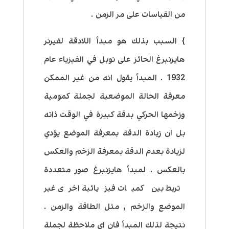
من القياسات على مر الزمن .
} السبب بذلك هو مبدأ اللادقة لفيرنر
هايزنبرغ الحائز على نوبل في الفيزياء عام
1932 . المبدأ يقول انه من غير الممكن
معرفة الحالة الموضعية لجملة كمومية
وزخمها الحركي بدقة كبيرة في الوقت ذاته
بل ان زيادة الدقة بمعرفة الموضع يؤدي
لزيادة بعدم الدقة بمعرفة الزخم والعكس
بالعكس . لمبدأ هايزنبرغ صور متعددة
تربط بين كميات فيزيائية اخرى غير
الموضع والزخم , مثل الطاقة والزمن .
نتيجة لذلك المبدأ فان اي ملاحظة لجملة