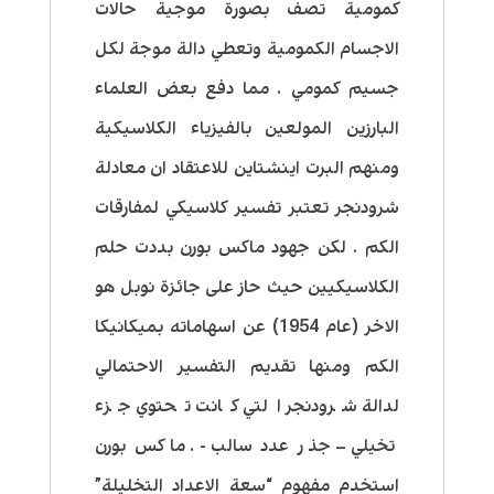
كمومية تصف بصورة موجية حالات
الاجسام الكمومية وتعطي دالة موجة لكل
جسيم كمومي . مما دفع بعض العلماء
البارزين المولعين بالفيزياء الكلاسيكية
ومنهم البرت اينشتاين للاعتقاد ان معادلة
شرودنجر تعتبر تفسير كلاسيكي لمفارقات
الكم . لكن جهود ماكس بورن بددت حلم
الكلاسيكيين حيث حاز على جائزة نوبل هو
الاخر (عام 1954) عن اسهاماته بميكانيكا
الكم ومنها تقديم التفسير الاحتمالي
لدالة شرودنجر التي كانت تحتوي جزء
تخيلي – جذر عدد سالب- . ماكس بورن
استخدم مفهوم “سعة الاعداد التخليلة”