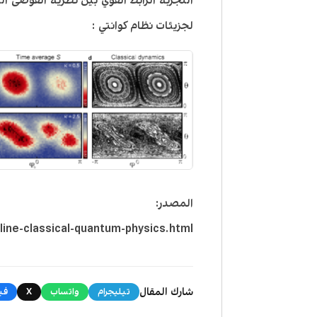
التجربة الرابط القوي بين نظرية الفوضى ا
لجزيئات نظام كوانتي :
المصدر:
line-classical-quantum-physics.html
شارك المقال
تيليجرام
واتساب
X
في