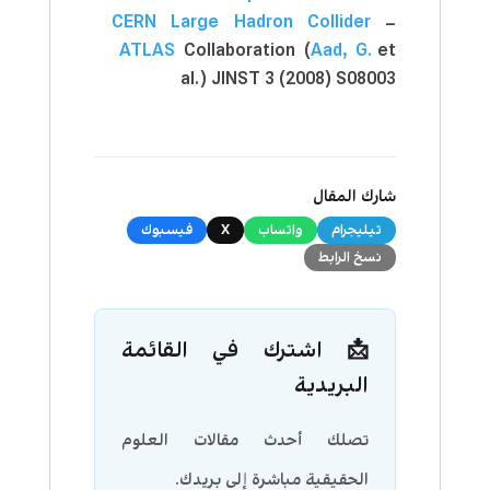
CERN Large Hadron Collider
–
ATLAS
Collaboration (
Aad, G.
et
al.) JINST 3 (2008) S08003
شارك المقال
تيليجرام
واتساب
X
فيسبوك
نسخ الرابط
📩 اشترك في القائمة
البريدية
تصلك أحدث مقالات العلوم
الحقيقية مباشرة إلى بريدك.