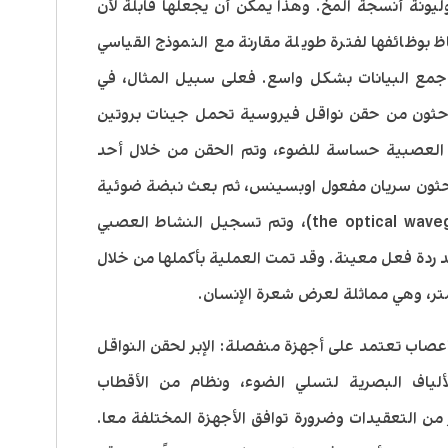
يونة أنسجة المخ. وهذا يمكن أن يجعلها قابلة لأن
 بوظائفها لفترة طويلة مقارنة مع النموذج القياسي
ها جمع البيانات بشكل واسع. فعلى سبيل المثال، في
لباحثون من حقن نواقل فيروسية تحمل جينات بروتين
جعل الخلايا العصبية حساسة للضوء، وتم الحقن من خلال أحد
لباحثون سريان مفعول اوبسينس، ثم بعث نبضة ضوئية
من خلال الدليل الموجي البصري (the optical waveguide)، وتم تسجيل النشاط العصبي
 ردة فعل معينة. وقد تمت العملية بأكملها من خلال
أعصاب تعتمد على أجهزة منفصلة: الإبر لحقن النواقل
الألياف البصرية لتسلي الضوء، ونظام من الأقطاب
 من التعقيدات وضرورة توافق الأجهزة المختلفة معا.