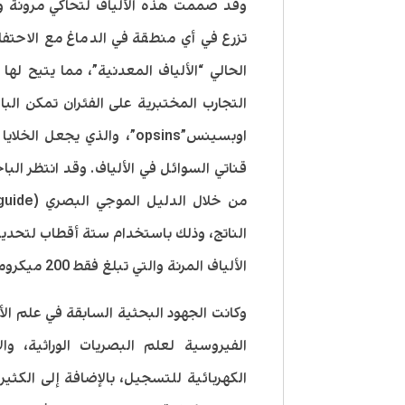
وقد صممت هذه الألياف لتحاكي مرونة ول
تزرع في أي منطقة في الدماغ مع الاحتفاظ
الحالي “الألياف المعدنية”، مما يتيح ل
التجارب المختبرية على الفئران تمكن ا
اوبسينس”opsins”، والذي ي
قناتي السوائل في الألياف. وقد انتظر ا
الناتج، وذلك باستخدام ستة أقطاب لتحديد
الألياف المرنة والتي تبلغ فقط 200 ميكرومتر، وهي مماثلة لعرض شعرة الإنسان.
وكانت الجهود البحثية السابقة في علم ال
الفيروسية لعلم البصريات الوراثية، و
الكهربائية للتسجيل، بالإضافة إلى الكثير