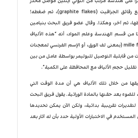
دراً على هندسة مركب من البولي ايثلين موصل مخدر
(conductive polyethylene doped) مع رقائق الجرافيت (graphite flakes)، ثم ضغطه؛
، ثم آخر، وهكذا. وقال عضو فريق البحث بنيامين
B)، المتخرج حديثا من قسم الهندسة وعلم المواد، أنه “هذه الألياف
يمكن أن يطلق عليها الفولي ميل- mille feuille (بمعنى لف الورق، أو الإسم الفرنسي لمعجنات
ادت من قابلية التوصيل للبوليمر بواسطة عامل من بين
تقليل حجم الألياف مع المحافظة على الكمية”.
يقها من خلال تلك الألياف هي أن مدة الوقت التي
ضوء بعد حقنها بالمادة الوراثية. يقول فريق البحث
قديرات تقريبية بدائية، ولكن الآن يمكن تحديدها
ستخدم في الاختبارات الأولية حدد بأن له آثار بعد