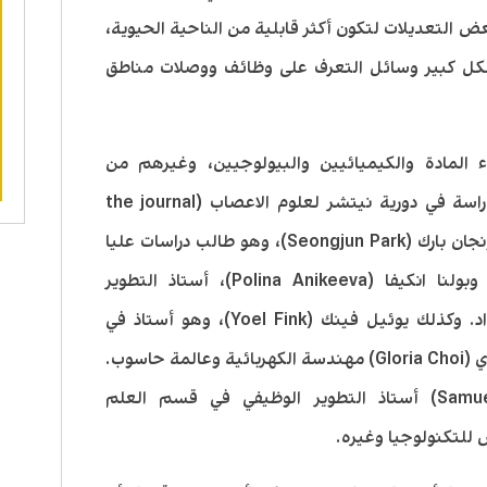
التعديلات لتكون أكثر قابلية من الناحية الحيوية،
ل كبير وسائل التعرف على وظائف ووصلات مناطق
المادة والكيميائيين والبيولوجيين، وغيرهم من
المتخصصين. وقد نشرت نتائج هذه الدراسة في دورية نيتشر لعلوم الاعصاب (the journal
Nature Neuroscience)، في ورقة لسيونجان بارك (Seongjun Park)، وهو طالب دراسات عليا
في معهد ماساتشوستس للتكنولوجيا. وبولنا انكيفا (Polina Anikeeva)، أستاذ التطوير
الوظيفي في قسم العلوم وهندسة المواد. وكذلك يوئيل فينك (Yoel Fink)، وهو أستاذ في
قسم علوم المواد والهندسة، وغلوريا تشوي (Gloria Choi) مهندسة الكهربائية وعالمة حاسوب.
وصموئيل كولدبليث (Samuel A. Goldblith) أستاذ التطوير الوظيفي في قسم العلم
لتكنولوجيا وغيره.