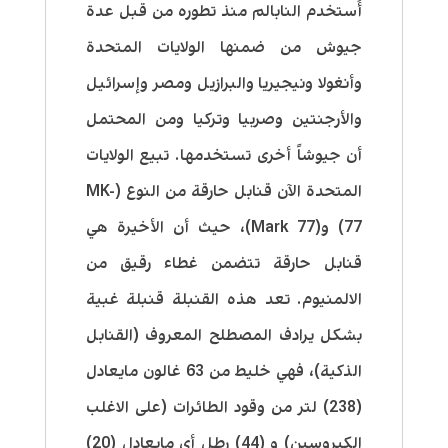
أُستخدم النابالم منذ تطوره من قبل عدة
جيوش من ضمنها الولايات المتحدة
وأنغولا ونيجيريا والبرازيل ومصر وإسرائيل
والأرجنتين وصربيا وتركيا ومن المحتمل
أن جيوشاً أخرى تستخدمها. تبيع الولايات
المتحدة الآن قنابل حارقة من النوع (MK-
77) و(Mark 77)، حيث أن الأخيرة هي
قنابل حارقة تتضمن غطاء رقيق من
الالمنيوم. تعد هذه القنبلة قنبلة غبية
بشكل يرادف المصطلح المعروف (القنابل
الذكية)، فهي خليط من 63 غالون مايعادل
(238) لتر من وقود الطائرات (على الاغلب
الكيروسين) و (44) رطل أي مايعادل (20)