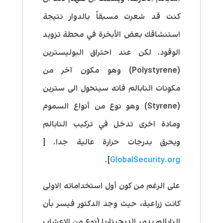
كنت قد شعرت مسبقاً بالدوار نتيجة
استنشاقك بعض الأبخرة في محطة تزويد
الوقود. لكن عند احتراق البوليسترين
(Polystyrene) وهو مكون آخر من
مكونات النابالم فانه سيتحول الى سترين
(Styrene) وهو نوع من أنواع السموم
ومادة اخرى تدخل في تركيب النابالم
ويحرق بدرجات حرارة عالية جدا. [
].
GlobalSecurity.org
على الرغم من كون أول استخداماته الاولى
كانت زراعية، حيث وجد الدكتور فيسر بأن
النابالم يدمر الديجيتاريا (نوع من الاعشاب