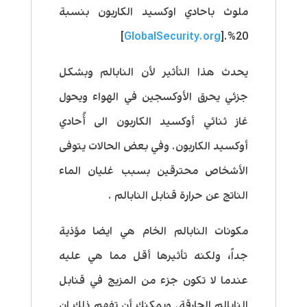
ملوث باحادي اوكسيد الكاربون بنسبة
]
GlobalSecurity.org
20%.[
يحدث هذا التأثير لأن النابالم وبشكل
جزئي يحرق الأوكسجين في الهواء ويحول
غاز ثنائي أوكسيد الكاربون الى أُحادي
أوكسيد الكاربون. وفي بعض الحالات يتوفى
الأشخاص محترقين بسبب غليان الماء
الناتج عن حرارة قنابل النابالم .
مكونات النابالم الخام هي ايضا مؤذية
جداً، ولكنه تأثيرها أقل مما هي عليه
عندما لا تكون جزء من المزيج في قنابل
النابالم الحارقة. ويمكنك أن تفهم ذلك ان