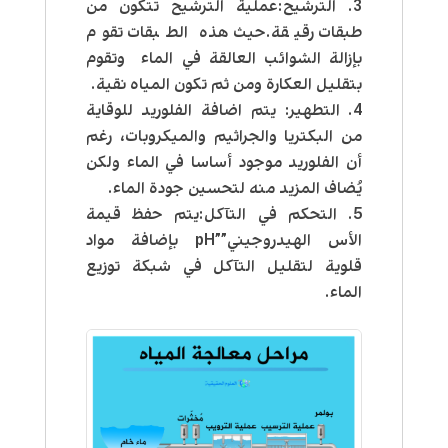
الترشيح:عملية الترشيح تتكون من
طبقات رقيقة.حيث هذه الطبقات تقوم
بإزالة الشوائب العالقة في الماء وتقوم
بتقليل العكارة ومن ثم تكون المياه نقية.
التطهير: يتم اضافة الفلوريد للوقاية
من البكتريا والجراثيم والميكروبات، رغم
أن الفلوريد موجود أساسا في الماء ولكن
يُضاف المزيد منه لتحسين جودة الماء.
التحكم في التآكل:يتم حفظ قيمة
الأس الهيدروجيني””pH بإضافة مواد
قلوية لتقليل التآكل في شبكة توزيع
الماء.