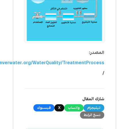
المصدر:
nverwater.org/WaterQuality/TreatmentProcess
/
شارك المقال
تيليجرام
واتساب
X
فيسبوك
نسخ الرابط