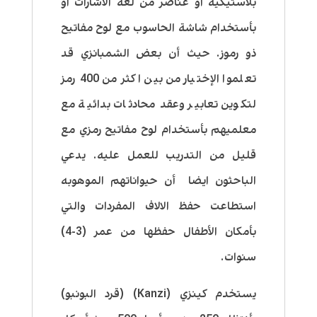
بلاستيكية او عناصر من لغة الاشارات او
بأستخدام شاشة الحاسوب مع لوح مفاتيح
ذو رموز
. حيث أن
بعض الشمبانزي قد
تعلموا الإختيار من بين اكثر من 400 رمز
لتكوين تعابير وعقد محادثات بدائية مع
معلميهم بأستخدام لوح مفاتيح رمزي
مع
قليل من التدريب للعمل عليه. يدعي
الباحثون ايضا أن حيواناتهم الموهوبه
استطاعت حفظ الالاف المفردات والتي
بأمكان الأطفال حفظها من عمر (3-4)
سنوات.
يستخدم كينزي (Kanzi) (قرد البونبو)