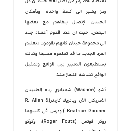
بأنتظام 250 رمز من أصل 500 حيث أن كل
رمز يشير الى كلمة واحدة. وبأمكان
الحيتان الإتصال بتفاهم مع بعضها
البعض. حيث أن عند قدوم أعضاء جدد
الى مجموعة حيتان فانهم يقومون بتعليم
الفرد الجديد ما قد تعلموه مسبقا وكذلك
يستطيعون التمييز بين الواقع وتمثيل
الواقع كشاشة التلفاز مثلا.
أشو (Washoe) شمبانزي رباه الطبيبان
الأمريكان الآن وباتريك كارندر(R. Allen &
Beatrice Gardner) ودرس في كليتهما
روكر فوتس (Roger Fouts)، وكوكو