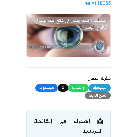
nel=118065
شارك المقال
تيليجرام
واتساب
X
فيسبوك
نسخ الرابط
📩 اشترك في القائمة
البريدية