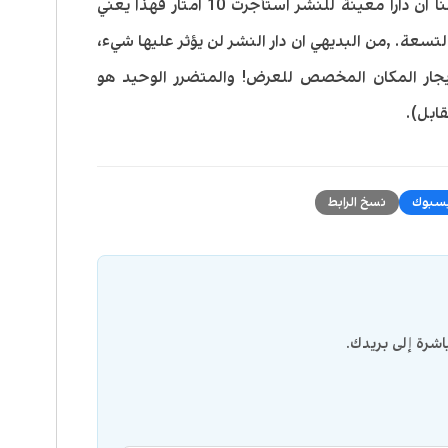
المعرض هو 90 دولار لكل متر. فلو افترضنا ان داراً معينة للنشر استأجرت 10 امتار فهذا يعني
م المعرض التسعة. ,من البديهي ان دار النشر لن يؤثر عليها شيء،
جار المكان المخصص للعرض! والمتضرر الوحيد هو
قابل).
سبوك
نسخ الرابط
شرة إلى بريدك.