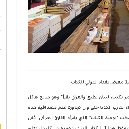
ا
ع
أ
د
ه
ا
 معرض بغداد الدولي للكتاب
ن
“مصر تكتب، لبنان تطبع والعراق يقرأ” وهو مديح هائل
ا
ء العرب. لكننا حتى وان تجاوزنا عدم مصداقية هذه
ب “نوعية الكتاب” الذي يقرأه القارئ العراقي. ففي
عراق ما بعد 2003 تحول الكتاب الى صنفين فقط، هما 1 ـ الكتاب الديني وهو يشمل كل ما يتعلق