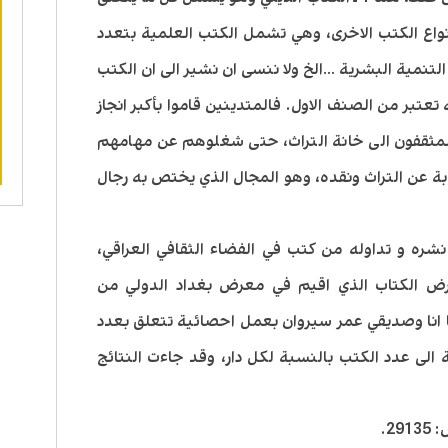
ه، الاخلاق …الخ. 2 ـ جميع انواع الكتب الاخرى، وهي تشمل الكتب العلمية بتعدد
 التنمية البشرية …الخ ولا ننسى ان نشير الى ان الكتب
تعتبر من الصنف الاول. فالمتدينين قاموا بأكبر انجاز
لمثقفون الى خانة التراث، حتى شغلوهم عن مهامهم
بة عن التراث ونقده، وهو المجال الذي يختص به رجال
شره و تداوله من كتب في الفضاء الثقافي العراقي،
ض الكتاب الذي اقيم في معرض بغداد الدولي من
ى 8/12/2012. وقد قمنا انا وصديقي عمر سيروان بعمل احصائية تتعلق بعدد
الى عدد الكتب بالنسبة لكل دار، وقد جاءت النتائج
2.