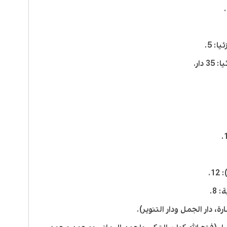
: 5.
دار.
1.
8.