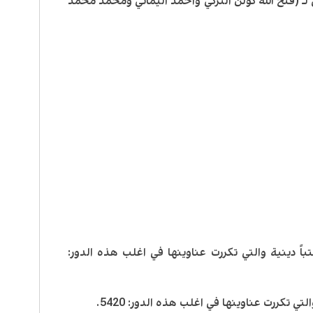
لمختصة بفكر شخص معين: 3 وهي لـ (فتح الله كولن التركي واحمد اليماني ومحمد محمد
اً دينية والتي تكررت عناوينها في اغلب هذه الدور:
ي تكررت عناوينها في اغلب هذه الدور: 5420.