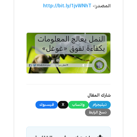
المصدر:-
http://bit.ly/1jvWNhT
شارك المقال
تيليجرام
واتساب
X
فيسبوك
نسخ الرابط