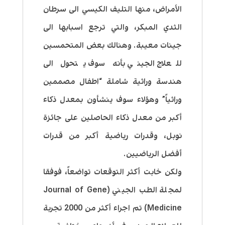
الأمراض، منها التليف الكيسي الى سرطان
الثدي المبكر، والتي ترجع اسبابها الى
جينات معيبة. وهنالك بعض المتحمسين
للعلاج الجيني بأنه سوف يتحول الى
هندسة وراثية شاملة “اطفال مصممين
وراثياً” وهؤلاء سوف ينشأون بمعدل ذكاء
أكبر من معدل ذكاء الحاصلين على جائزة
نوبل، وقدرات رياضية أكبر من قدرات
أفضل الرياضيين.
ولكن خابت أكثر التوقعات تواضعاً، فوفقا
لمجلة الطب الجيني (Journal of Gene
Medicine) تم اجراء أكثر من 2000 تجربة