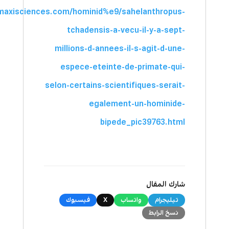
maxisciences.com/hominid%e9/sahelanthropus-
tchadensis-a-vecu-il-y-a-sept-
millions-d-annees-il-s-agit-d-une-
espece-eteinte-de-primate-qui-
selon-certains-scientifiques-serait-
egalement-un-hominide-
bipede_pic39763.html
شارك المقال
تيليجرام
واتساب
X
فيسبوك
نسخ الرابط