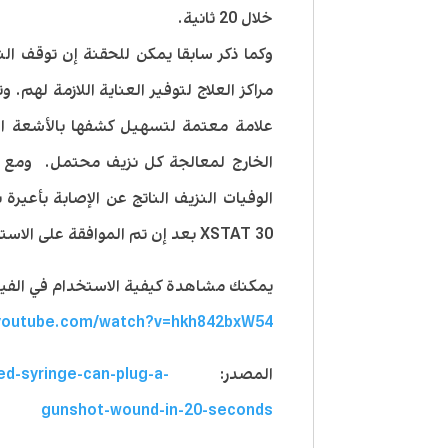
خلال 20 ثانية.
وكما ذكر سابقا يمكن للحقنة إن توقف الن
مراكز العلاج لتوفير العناية اللازمة لهم
علامة معتمة لتسهيل كشفها بالأشعة ال
الوفيات النزيف الناتج عن الإصابة بأعير
XSTAT 30 بعد إن تم الموافقة على الاستخدام العام من قبل أدارة الدواء والغذاء الاتحادية.
يمكنك مشاهدة كيفية الاستخدام في الفيدي
youtube.com/watch?v=hkh842bxW54
المصدر:
ed-syringe-can-plug-a-
gunshot-wound-in-20-seconds