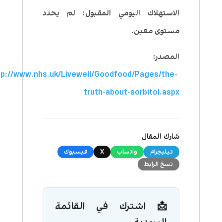
الاستهلاك اليومي المقبول: لم يحدد
مستوى معين.
المصدر:
tp://www.nhs.uk/Livewell/Goodfood/Pages/the-
truth-about-sorbitol.aspx
شارك المقال
تيليجرام
واتساب
X
فيسبوك
نسخ الرابط
📩 اشترك في القائمة