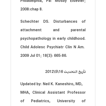
Philadelphia, Pa: Mosby Elsevier;
2008:chap 8.
Schechter DS. Disturbances of
attachment and parental
psychopathology in early childhood.
Child Adolesc Psychiatr Clin N Am.
2009 Jul 01; 18(3): 665-86.
تأريخ التحديث 16\5\2012
Updated by: Neil K. Kaneshiro, MD,
MHA, Clinical Assistant Professor
of Pediatrics, University of