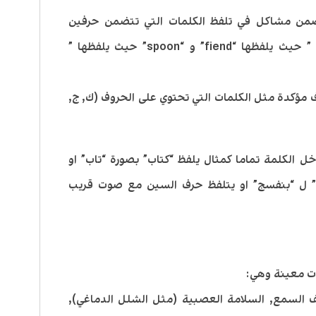
تضمن مشاكل في تلفظ الكلمات التي تتضمن حرفين
ساكنين في بداية الكلمة مثل “Friend” ” حيث يلفظها “fiend” و “spoon” حيث يلفظها ”
مؤكدة مثل الكلمات التي تحتوي على الحروف (ك, ج,
 الكلمة تماما كمثال يلفظ “كتاب” بصورة “تاب” او
ج” ل “بنفسج” او يتلفظ حرف السين مع صوت قريب
ات معينة وهي:
ف السمع, السلامة العصبية (مثل الشلل الدماغي),