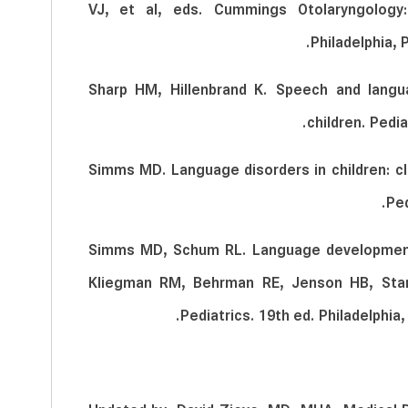
VJ, et al, eds. Cummings Otolaryngolog
Philadelphia, 
Sharp HM, Hillenbrand K. Speech and langu
children. Pedi
Simms MD. Language disorders in children: cla
Ped
Simms MD, Schum RL. Language development 
Kliegman RM, Behrman RE, Jenson HB, Sta
Pediatrics. 19th ed. Philadelphia