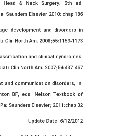
y: Head & Neck Surgery. 5th ed.
Pa: Saunders Elsevier;2010: chap 186.
age development and disorders in
atr Clin North Am. 2008;55:1159-1173.
ssification and clinical syndromes.
iatr Clin North Am. 2007;54:437-467.
and communication disorders, In:
nton BF, eds. Nelson Textbook of
, Pa: Saunders Elsevier; 2011:chap 32.
Update Date: 6/12/2012