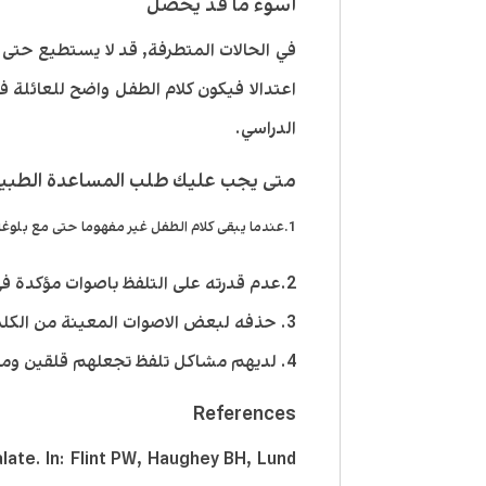
أسوء ما قد يحصل
في الحالات المتطرفة, قد لا يستطيع حتى اف
اعتدالا فيكون كلام الطفل واضح للعائلة 
الدراسي.
متى يجب عليك طلب المساعدة الطبي
1.عندما يبقى كلام الطفل غير مفهوما حتى مع بلوغه سن الرابعة .
2.عدم قدرته على التلفظ باصوات مؤكدة في سن السادسة .
3. حذفه لبعض الاصوات المعينة من الكلمة او استبدالها باصوات اخرى مع سن السابعة.
4. لديهم مشاكل تلفظ تجعلهم قلقين ومحرجين في الاعمار المختلفة.
References
late. In: Flint PW, Haughey BH, Lund