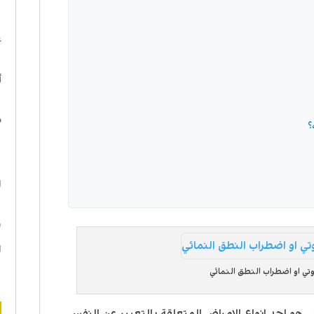
ا
ع
أ
د
؟
ه
ا
ن
ا
تي او اضطراب النطق النمائي
 هو احد انواع الامراض المتعلقة بالتعبير عن النفس