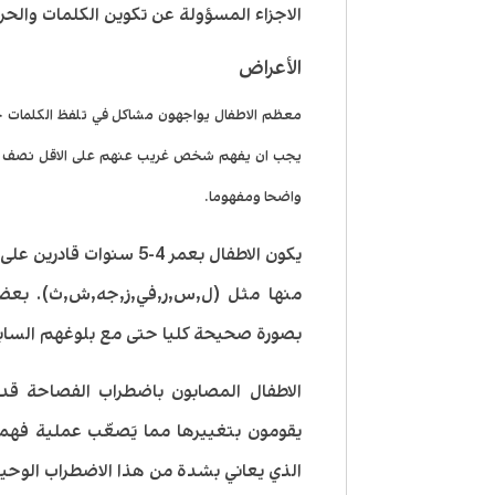
الاجزاء المسؤولة عن تكوين الكلمات والحر
الأعراض
معظم الاطفال يواجهون مشاكل في تلفظ الكلمات خلا
يجب ان يفهم شخص غريب عنهم على الاقل نصف ما
واضحا ومفهوما.
يكون الاطفال بعمر 4-5 
منها مثل (ل,س,ر,في,ز,جه,ش,ث). بعض
بصورة صحيحة كليا حتى مع بلوغهم السابعة
الاطفال المصابون باضطراب الفصاحة قد
يقومون بتغييرها مما يَصعّب عملية فهم
الذي يعاني بشدة من هذا الاضطراب الوحيد