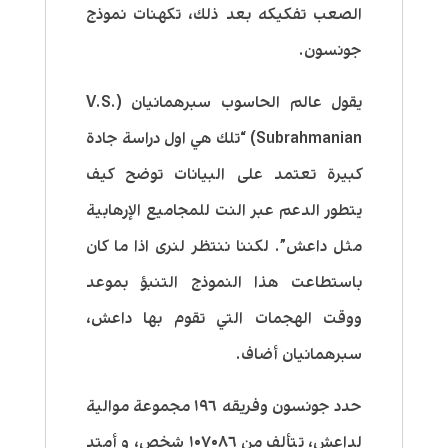
الصعب تفكيكه بعد ذلك، تكهنات نموذج
جونسون.
يقول عالم الحاسوب سبرهمانيان (
V.S.
Subrahmanian
) “تلك هي اول دراسة جادة
كبيرة تعتمد على البيانات توضح كيف
يتطور الدعم عبر النت للمجاميع الإرهابية
مثل داعش”. لكننا ننتظر لنرى اذا ما كان
باستطاعت هذا النموذج التنبؤ بموعد
ووقت الهجمات التي تقوم بها داعش،
سبرهمانيان أضاف.
حدد جونسون وفريقه ١٩٦ مجموعة موالية
لداعش، تتألف من ١٠٧٠٨٦ شخص، و أمتد