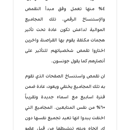
٤٪‏ منها تعمل وفق مبدأ التقمص
والإستنساخ الرقمي. تلك المجاميع
الموالية لداعش تكون عادة تحت تأثير
هجمات مكثفة يقوم بها القراصنة واخرين
اختاروا تقمص شخصياتهم للتأثير على
أنصارهم كما يقول جونسون.
ان تقمص واستنساخ الصفحات الذي تقوم
به تلك المجاميع يختفي ويعود، عادة ضمن
فترة اسابيع مع اسماء جديدة وتقريباً
٦٠٪‏ من نفس المتابعين. المجاميع التي
اختفت يبدوا انها تعيد تجميع نفسها دون
اي اتجاه ويتم تنشيطها من قبل عضو