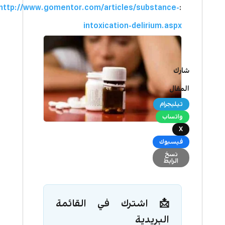
http://www.gomentor.com/articles/substance-
:
intoxication-delirium.aspx
شارك
المقال
تيليجرام
واتساب
X
فيسبوك
نسخ
الرابط
📩 اشترك في القائمة
البريدية