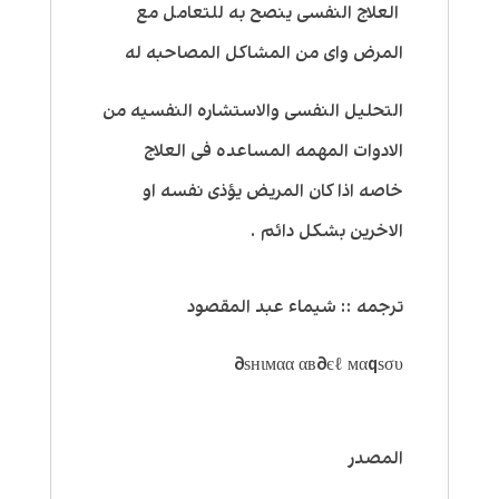
العلاج النفسى ينصح به للتعامل مع
المرض واى من المشاكل المصاحبه له
التحليل النفسى والاستشاره النفسيه من
الادوات المهمه المساعده فى العلاج
خاصه اذا كان المريض يؤذى نفسه او
الاخرين بشكل دائم .
ترجمه :: شيماء عبد المقصود
ѕнιмαα αв∂єℓ мαqѕσυ∂
المصدر