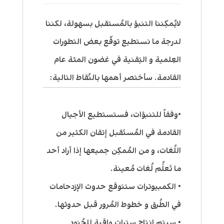
لايُمكِننا التنبؤ بالمُستقبل بسهولة، لكننا
لدرجة ما نستطيع توقّع بعض التطورات
العِلمية و التِقنية في غضون المئة عام
القادمة. سأختصر أهمها بالنُقاط التالية:
•وفقاً للتنبؤات، فستستطيع الأجيال
القادمة في المُستَقبل إتقان الكثير من
اللُغات، و من المُمكِن جميعها إذا أراد أحد
ما تَعلَُم لُغات مُعينة.
• الكمبيوترات ستتوقع حدوث الإزدحامات
في الطُرق و خطوط المُرور قبل حدوثها.
• سيتم إنتاج سترات واقية للجُنود