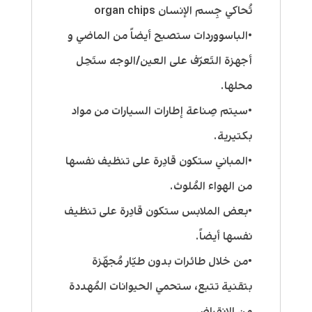
تُحاكي جِسم الإنسان organ chips
•الباسووردات ستصبح أيضاً من الماضي و
أجهزة التَعرّف على العين/الوجه ستَحِل
محلها.
•سيتم صِناعة إطارات السيارات من مواد
بكتيرية.
•المباني ستكون قادِرة على تنظيف نفسها
من الهواء المُلوث.
•بعض الملابس ستكون قادِرة على تنظيف
نفسها أيضاً.
•من خلال طائرات بدون طيّار مُجهّزة
بتقنية تتبع، ستحمي الحيوانات المُهددة
من الإنقراض.