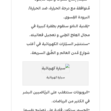
مُتوافقة مع درجة الحرارة، ضد الحرارة/
البرودة القِسوى.
•تِقنية النانو ستقوم بطفرة كبيرة في
مجال العِلاج الطِبي و تعجيل فعاليته.
•ستنتشِر السيّارات الكهربائية في أغلب
شوارِع مُدن العالم و الطُرق السريعة.
سيارة كهربائية
•الروبوتات ستتغلب على الريّاضيين البشر
في الكثير من الرياضات.
•الجِسور ستكون قادِرة على تصليح نفسها