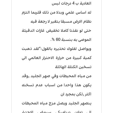
العادية ب 4 درجات ليس
له اساس علمي وبدلا من ذلك فلربما التزم
نظام الارض مسبقا بتغير لا رجعة فيه
حتى لو نفذنا كاملا تخفيض غازات الدفيئة
الموصى به بنسبة 60 %.
ويواصل لفلوك تحذيره بالقول:”لقد ذهبت
كمية كبيرة من حرارة الاحترار العالمي الى
تسخين الكتلة الهائلة
من مياه المحيطات وفي صهر الجليد ,وقد
يكون هذا واحدا من اسباب عدم تسخنه
اكثر ,لكن بمجرد ان
ينصهر الجليد ويصل مزج مياه المحيطات
الى توازن ديناميكي سيمضي الاحترار