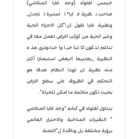
جيمس لفلوك (وجه غايا المتلاشي)
صاحب نظرية غايا* المثيرة للجدل,
ونظرية غايا تقول ان:”كل الاجزاء الحية
وغير الحية من كوكب الارض تعمل معا في
تناغم لتكون كائنا حيا واحدا،وترى هذه
النظرية _يعتبرها البعض استبصارا أكثر
منه نظرية ان لهذا النظام هدفا هو
التحكم في الظروف على سطح الارض
بحيث تكون ملائمة ما امكن للحياة”.
يتناول لفلوك في كتابه “وجه غايا المتلاشي
” التغيرات المناخية والاحترار العالمي
برؤية مختلفة بل وناقدة ل”اللجنة