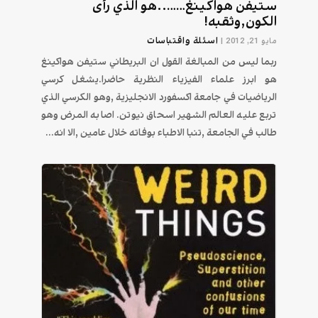
ستيفن هواكينغ……..هو الذي رأى
الكون,وثقبه!
اسئلة واقتباسات
مايو 21, 2012
|
ربما ليس من المبالغة القول ان البريطاني ستيفن هواكينغ
هو ابرز علماء الفيزياء النظرية حاضرا.يشغل كرسي
الرياضيات في جامعة اكسفورد الانجليزية ,وهو الكرسي الذي
تربع عليه العالم الشهير اسحاق نيوتن. اصابه المرض وهو
طالب في الجامعة ,تنبا الاطباء بوفاته خلال عامين ,الا انه...