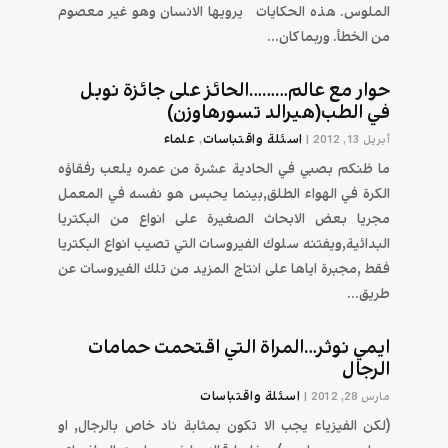
الملوس. هذه الحكايات  يرويها الانسان وهو غير معصوم
من الخطأ. وربما كان...
حوار مع عالم………الحائز على جائزة نوبل
في الطب(هيرالد تسورهاوزن)
اسئلة واقتباسات
علماء
أبريل 13, 2012
|
,
ما ظنكم بصبي في الحادية عشرة من عمره يلعب رفقاؤه
الكرة في الهواء الطلق,بينما يحبس هو نفسه في المعمل
مجريا بعض الابحاث الصغيرة على انواع من البكتريا
البدائية,ويفتنه سلوك الفيروسات التي تصيب انواع البكتريا
فقط ,مجبرة اياها على انتاج المزيد من تلك الفيروسات عن
طريق...
ايمي نوثر…المراة التي اقتحمت حمامات
الرجال
اسئلة واقتباسات
مارس 28, 2012
|
(لكن الفيزياء يجب الا تكون بمثابة ناد خاص بالرجال, او