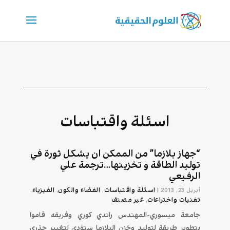
اسئلة واقتباسات
“جهاز بلازما” من الممكن ان يشكل ثورة في
توليد الطاقة و تخزينها…ترجمة علي
الرفيعي
اسئلة واقتباسات
الفضاء والكون
الفيزياء
أبريل 23, 2013
|
,
,
,
تقنیات واختراعات
غير مصنف
,
جامعة ميسوري-المهندس راندي كوري وفريقه قاموا
بتطوير طريقة لتوليد وخزن البلازما ستؤدي لتغيير جذري