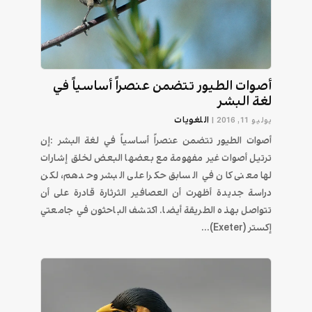
أصوات الطيور تتضمن عنصراً أساسياً في
لغة البشر
اللغويات
يوليو 11, 2016
|
أصوات الطيور تتضمن عنصراً أساسياً في لغة البشر :إن
ترتيل أصوات غير مفهومة مع بعضها البعض لخلق إشارات
لها معنى كان في السابق حكرا على البشر وحدهم، لكن
دراسة جديدة أظهرت أن العصافير الثرثارة قادرة على أن
تتواصل بهذه الطريقة أيضا. اكتشف الباحثون في جامعتي
إكستر (Exeter)...