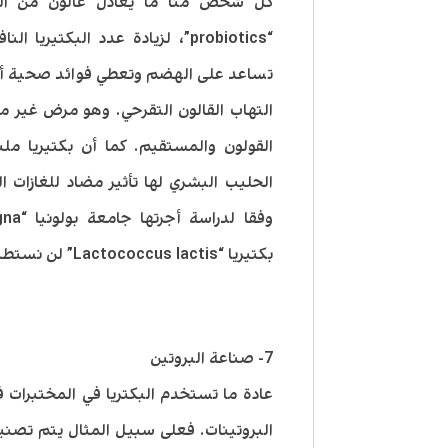
كل شخص منا ما يعادل غالون من الزب
“probiotics”، لزيادة عدد البكتي
التهاب القالون التقرحي. وهو مرض غير م
الحليب البشري لها تأثير مضاد للغازات 
بكتيريا “Lactococcus lactis” لن نستطيع إنتاج المنتجات اللبنية أو النبيذ.
7- صناعة البروتين
عادة ما تستخدم البكتريا في المختبرات 
البروتينات. فعلى سبيل المثال يتم تصني