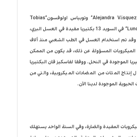
في عام 2005 حدد اليخاندرا فاسكيز “Alejandra Vásquez” وتوبياس اولوفسون”Tobias
Olofsson” من جامعة لوند”Lund University” في السويد 13 بكتيريا مفيدة في العسل البري،
 وقد تم استخدام العسل في الطب الشعبي منذ ألاف
 الميكروبات المسؤولة عن ذلك، قد يكون من الممكن
يا الموجودة في النحل. ووفقا لفاسكيز فان البكتيريا
نتاج المئات من المضادات الميكروبية، والتي من
لحيوية الموجودة لدينا الآن.
كروبات المفيدة والضارة، وفي السنة الواحد يستهلك