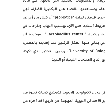
ادي والمشروبات المعلبة التي تحتوي على مادة
ريا النافعة، ومساعدتها للقضاء على البكتيريا الضارة، فهي
تساعد على الهضم وتعطي فوائد صحية أخرى. فيمكن لمادة “probiotics” أن تقلل من أعراض
عروفة أسبابه حتى الآن، ويسبب التهاب وتقرحات في
القولون والمستقيم. كما أن بكتيريا ملبنة روتيرية “Lactobacillus reuteri” الموجودة في
التي يعاني منها الطفل الرضيع عند إصابته بالمغص،
وفقا لدراسة أجرتها جامعة بولونيا “University of Bologna”. وبدون التخثير الذي تكونه
في مجال تكنولوجيا الحيوية لتصنيع كميات كبيرة من
ع الأحماض النووية المهجنة عن طريق اخذ أجزاء من