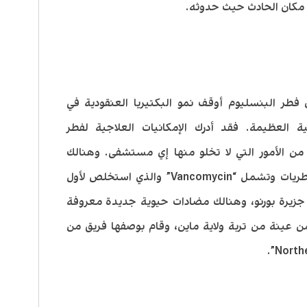
 مكان الحادث حيث حدوثه.
يمنغ أن فطر البنسليوم أوقف نمو البكتيريا العنقودية في
ة العظيمة. فقد أدرك الإمكانيات العلاجية لفطر
من الأمور التي لا تخلو منها إي مستشفى. وهنالك
مضادات حيوية أخرى تم إنتاجها من الفطريات وتشمل “Vancomycin” والذي استخلص لأول
ن تربة في جزيرة بورنو، وهنالك مضادات حيوية جديدة معروفة
ي استخلصت من عينة من تربة ولاية ماين، وقام بوصفها فريق من