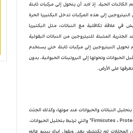
كائنات الحية. إذ لابد أن يتحول إلى مركبات ثابتة
ل النيتروجين إلى هذه المركبات تدخل البكتيريا الحرة
يش في علاقة تكافلية مع النباتات، مثل البكتيريا
د الجذرية المثبتة للنيتروجين من النباتات البقولية
تم تحويل النيتروجين إلى مركبات ثابتة حتى يستخدم
قبل الحيوانات وتحولها إلى البروتينات الحيوانية. بدون
نعرفها على الأرض.
بتحليل النباتات والحيوانات عند موتها، وكذلك الجثث
الخاصة بنا. ومن هذه الأنواع “Firmicutes ، Proteobacteria” والتي ترتبط بتحليل الحيوانات.
ن المحللات لم تكتشف بعد. ويقول ايرك بينبو عالم