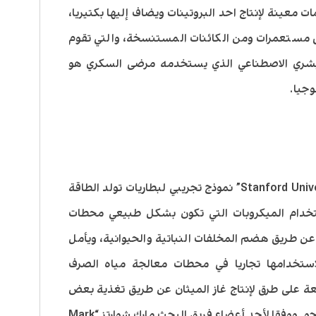
معينة لإنتاج احد البروتينات ويضاف إليها بكتيريا،
ق مستعمرات ومن الكائنات المستنسخة، والتي تقوم
البشري الاصطناعي الذي يستخدمه مرضى السكري هو
وجيا.
ابتكر باحثون من جامعة ستانفورد “Stanford University” نموذج تجريبي لبطاريات تولد الطاقة
تخدام الميكروبات التي تكون بشكل طبيعي محطات
عن طريق هضم المخلفات النباتية والحيوانية، ويأمل
لاستخدامها تجاريا في محطات معالجة مياه الصرف
 على طرق لإنتاج غاز الميثان عن طريق تغذية بعض
الميكروبات بغاز ثاني أكسيد الكربون من الجو. ووفقا لأحد أعضاء فريق البحث مارك شوارتز “Mark