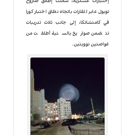
إختبارات عسكرية، شملت إطلاق صاروخ
توبول عابر للقارات باتجاه نطاق اختبار كورا
في كامتشاتكا، إلى جانب ثلاث تدريبات
تتضمن صواريخ بالستية أطلقت من
غواصتين نوويتين.