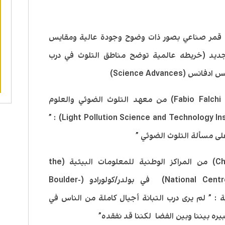
لي قمر صناعي بصور ذات وضوح وجودة عالية ومقايس
يد (خريطه عالمية توضح مناطق التلوث في درب
Science Advanc)
يقول رئيس الفريق دكتور فابيو فلاجي ( Fabio Falchi) من معهد التلوث الضوئي والعلوم
والتكنولوجيا في ايطاليا ( Light Pollution Science and Technology Institute in Italy) : ”
لى مسألة التلوث الضوئي ”
ويقول دكتور كرس الفادج (Chris Elvidge) من المراكز الوطنية للمعلومات البيئية (the
National Centres for Environmental Information) في بولدر/كولورادو (Boulder-
أمريكية : ” لم يرى درب التبانة أجيال كاملة من الناس في
بيره بيننا وبين الفضا لكننا قد نفقده”