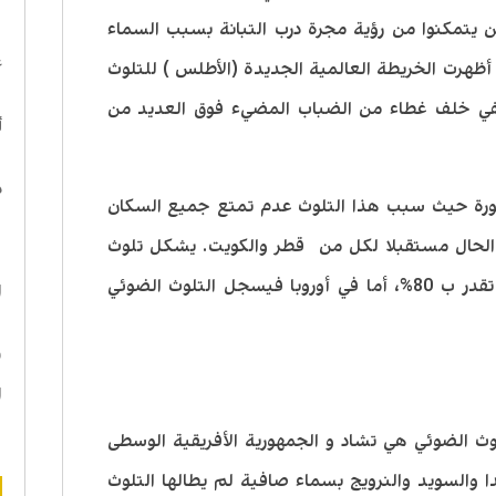
ا
ن يتمكنوا من رؤية مجرة درب التبانة بسبب السماء
ع
أظهرت الخريطة العالمية الجديدة (الأطلس ) للتلوث
ختفي خلف غطاء من الضباب المضيء فوق العديد من
أ
د
فورة حيث سبب هذا التلوث عدم تمتع جميع السكان
 الحال مستقبلا لكل من قطر والكويت. يشكل تلوث
ه
الضوء نسبة كبيرة في الولايات المتحده تقدر ب 80%، أما في أوروبا فيسجل التلوث الضوئي
ا
ن
ا
وث الضوئي هي تشاد و الجمهورية الأفريقية الوسطى
 والسويد والنرويج بسماء صافية لم يطالها التلوث